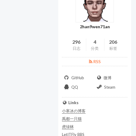
2han9wen71an
296
4
206
日志
分类
标签
RSS
GitHub
微博
QQ
Steam
Links
小寒冰の博客
禹都一只猫
虎绿林
LetITFly BBS